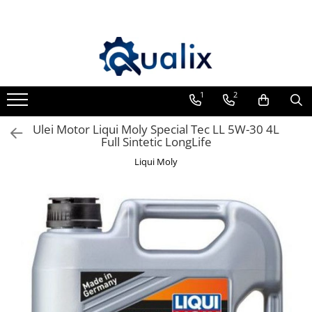
Toate Produsele
Lichide Auto
Adblue
1
2
Antigel
Ulei Motor Liqui Moly Special Tec LL 5W-30 4L
Solutii Parbriz
Full Sintetic LongLife
Lichid frana
Liqui Moly
Aditivi
Aditivi AdBlue
Aditivi Ulei
Adtitivi combustibil
Soluții de Curățare
Curățare DPF
Becuri Auto