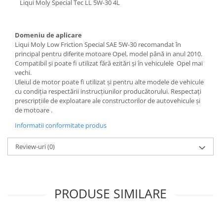
Liqui Moly Special Tec LL 5W-30 4L
0W12
0W20
Domeniu de aplicare
0W30
Liqui Moly Low Friction Special SAE 5W-30 recomandat în
0W40
principal pentru diferite motoare Opel, model până in anul 2010.
Compatibil și poate fi utilizat fără ezitări și în vehiculele Opel mai
10W40
vechi.
5W20
Uleiul de motor poate fi utilizat și pentru alte modele de vehicule
cu condiția respectării instrucțiunilor producătorului. Respectaţi
5W30
prescripţiile de exploatare ale constructorilor de autovehicule şi
de motoare .
5W40
Informatii conformitate produs
Ulei Transmisie
Review-uri
(0)
PRODUSE SIMILARE