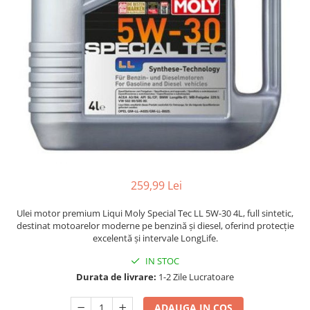
Adaptoare LED
Anulatoare eoare LED
Auxiliare Halogen
Auxiliare LED
Halogen
LED
LED Omologat RAR
Xenon
Echipamente Service
259,99 Lei
Compresoare portabile
Ulei motor premium Liqui Moly Special Tec LL 5W-30 4L, full sintetic,
Intretinere baterie si sisteme
destinat motoarelor moderne pe benzină și diesel, oferind protecție
electrice
excelentă și intervale LongLife.
Truse de Scule
IN STOC
Vopsitorie
Durata de livrare:
1-2 Zile Lucratoare
Restaurare Faruri
ADAUGA IN COS