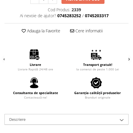
Intretinere Auto
Cod Produs:
2339
Chimice Auto
Ai nevoie de ajutor?
0745283252
/
0745203317
Etansanti Auto
Lubrifianti Multifunctionali
Adauga la Favorite
Cere informatii
Solutii curatare componente
mecanice
Spray frane/ambreiaj
Vaseline si Unsori Auto
Cosmetica Auto
Livrare
Transport gratuit!
Livrare Rapidă 24/48 ore
la comenzi de peste 1.000 Lei
Bureti,Lavete,Accesorii
Intretinere exterior
Intretinere interior
Consultanta de specialitate
Garanția calității produselor
Jante si Anvelope
Contactează-ne!
Branduri originale
Odorizante Auto
Siguranta Auto
Kituri siguranta
Descriere
Ulei Motor