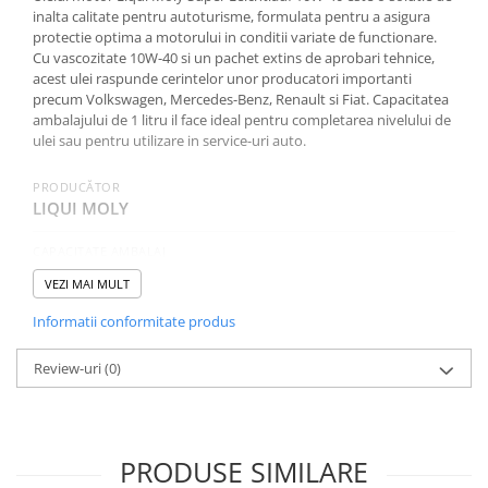
inalta calitate pentru autoturisme, formulata pentru a asigura
protectie optima a motorului in conditii variate de functionare.
Cu vascozitate 10W-40 si un pachet extins de aprobari tehnice,
acest ulei raspunde cerintelor unor producatori importanti
precum Volkswagen, Mercedes-Benz, Renault si Fiat. Capacitatea
ambalajului de 1 litru il face ideal pentru completarea nivelului de
ulei sau pentru utilizare in service-uri auto.
PRODUCĂTOR
LIQUI MOLY
CAPACITATE AMBALAJ
1 L
VEZI MAI MULT
SAE (VASCOZITATE)
Informatii conformitate produs
10W-40
Review-uri
(0)
CATEGORIA
Autoturisme
NORME, SPECIFICATII
PRODUSE SIMILARE
VW 505 00, API SN, VW 501 01, ACEA A3, ACEA B4,