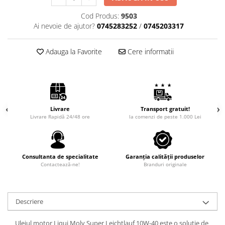
Cod Produs:
9503
Ai nevoie de ajutor?
0745283252
/
0745203317
Adauga la Favorite
Cere informatii
Livrare
Transport gratuit!
Livrare Rapidă 24/48 ore
la comenzi de peste 1.000 Lei
Consultanta de specialitate
Garanția calității produselor
Contactează-ne!
Branduri originale
Descriere
Uleiul motor Liqui Moly Super Leichtlauf 10W-40 este o solutie de