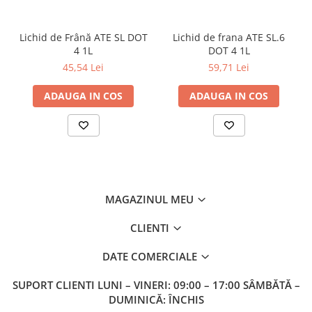
FIAT 9.55535-D2, MB 229.1, MB 229.3, PSA B71 2300,
RENAULT RN0700, RENAULT RN0710, FIAT 9.55535-
G2
Lichid de Frână ATE SL DOT
Lichid de frana ATE SL.6
4 1L
DOT 4 1L
45,54 Lei
59,71 Lei
ADAUGA IN COS
ADAUGA IN COS
MAGAZINUL MEU
CLIENTI
DATE COMERCIALE
SUPORT CLIENTI
LUNI – VINERI: 09:00 – 17:00 SÂMBĂTĂ –
DUMINICĂ: ÎNCHIS