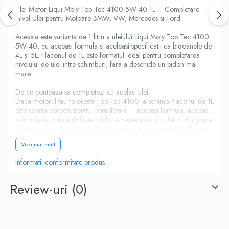
Ulei Motor Liqui Moly Top Tec 4100 5W-40 1L – Completare
Nivel Ulei pentru Motoare BMW, VW, Mercedes si Ford
Aceasta este varianta de 1 litru a uleiului Liqui Moly Top Tec 4100
5W-40, cu aceeasi formula si aceleasi specificatii ca bidoanele de
4L si 5L. Flaconul de 1L este formatul ideal pentru completarea
nivelului de ulei intre schimburi, fara a deschide un bidon mai
mare.
De ce conteaza sa completezi cu acelasi ulei:
Daca motorul tau foloseste Top Tec 4100 la schimb, flaconul de 1L
este solutia corecta pentru completare – aceeasi formula, aceeasi
vascozitate, compatibilitate totala. Amestecarea cu uleiuri din game
diferite sau cu viscozitate diferita poate altera proprietatile filmului
de protectie.
Vezi mai mult
De ce Top Tec 4100 si nu alt ulei 5W-40:
Informatii conformitate produs
Top Tec 4100 este singurul ulei Liqui Moly 5W-40 cu aprobare
BMW LL-04, specificatia pentru motoarele BMW cu filtru de
particule (DPF). Daca masina ta este un BMW diesel Euro 5/6 cu
Review-uri
(0)
DPF, acesta este uleiul corect, nu LL-01.
Aprobari si specificatii complete:
- BMW LL-04 – aprobare BMW motoare cu DPF