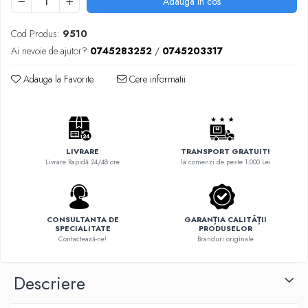
Adauga in cos
Cod Produs:
9510
Ai nevoie de ajutor?
0745283252
/
0745203317
Adauga la Favorite
Cere informatii
LIVRARE
TRANSPORT GRATUIT!
Livrare Rapidă 24/48 ore
la comenzi de peste 1.000 Lei
CONSULTANTA DE
GARANȚIA CALITĂȚII
SPECIALITATE
PRODUSELOR
Contactează-ne!
Branduri originale
Descriere