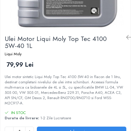
Ulei Motor Liqui Moly Top Tec 4100
5W-40 1L
Liqui Moly
79,99 Lei
Ulei motor sintetic Liqui Moly Top Tec 4100 5W-40 in flacon de 1 litru,
destinat completarii nivelului de ulei intre schimburi. Aceeasi formula
multi-marca ca bidoanele de 4L si 5L, cu specificatiile BMW LL-04, VW
505 00, VW 505 01, Mercedes-Benz 229.31, Porsche A40, ACEA C3,
API SN/CF, GM Dexos 2, Renault RN0700/RN0710 si Ford WSS-
M2C917-A.
IN STOC
Durata de livrare:
1-2 Zile Lucratoare