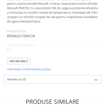
pentru autoturismele Renault si Dacia, respectand norma oficiala
Renault RN0720. Cu vascozitate 5W-30, asigura protectie eficienta
a motorului in conditii variate de temperatura. Ambalajul de 5 litri
acopera un schimb complet de ulei pentru majoritatea modelelor
din gama Renault/Dacia.
PRODUCĂTOR
RENAULT/DACIA
CAPACITATE AMBALAJ
5 L
SAE (VASCOZITATE)
VEZI MAI MULT
5W-30
Informatii conformitate produs
CATEGORIA
Autoturisme
Review-uri
(0)
NORME, SPECIFICATII
RENAULT RN0720
PRODUSE SIMILARE