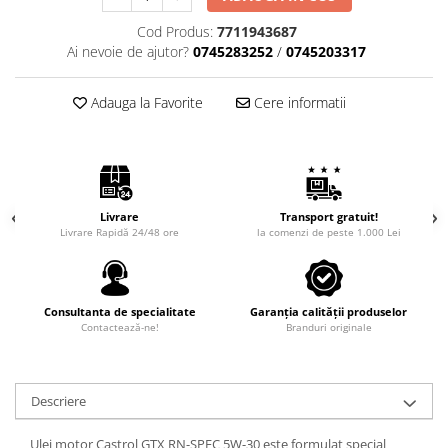
Cod Produs:
7711943687
Ai nevoie de ajutor?
0745283252
/
0745203317
Adauga la Favorite
Cere informatii
Livrare
Transport gratuit!
Livrare Rapidă 24/48 ore
la comenzi de peste 1.000 Lei
Consultanta de specialitate
Garanția calității produselor
Contactează-ne!
Branduri originale
Descriere
Ulei motor Castrol GTX RN-SPEC 5W-30 este formulat special