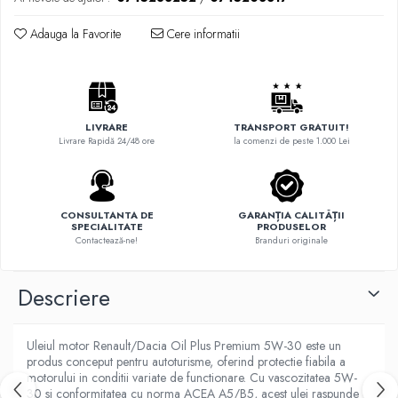
Adauga la Favorite
Cere informatii
LIVRARE
TRANSPORT GRATUIT!
Livrare Rapidă 24/48 ore
la comenzi de peste 1.000 Lei
CONSULTANTA DE
GARANȚIA CALITĂȚII
SPECIALITATE
PRODUSELOR
Contactează-ne!
Branduri originale
Descriere
Uleiul motor Renault/Dacia Oil Plus Premium 5W-30 este un
produs conceput pentru autoturisme, oferind protectie fiabila a
motorului in conditii variate de functionare. Cu vascozitatea 5W-
30 si conformitatea cu norma ACEA A5/B5, acest ulei raspunde