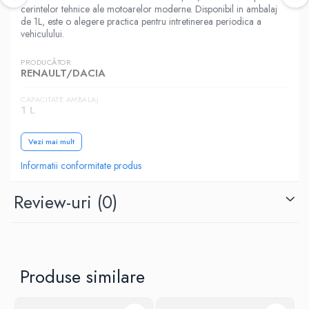
cerintelor tehnice ale motoarelor moderne. Disponibil in ambalaj
de 1L, este o alegere practica pentru intretinerea periodica a
vehiculului.
PRODUCĂTOR
RENAULT/DACIA
CAPACITATE AMBALAJ
1 L
SAE (VASCOZITATE)
Vezi mai mult
5W-30
Informatii conformitate produs
CATEGORIA
Autoturisme
Review-uri
(0)
NORME, SPECIFICATII
ACEA A5/B5
Produse similare