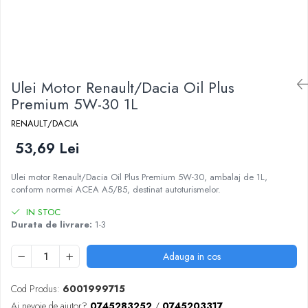
Ulei Motor Renault/Dacia Oil Plus
Premium 5W-30 1L
RENAULT/DACIA
53,69 Lei
Ulei motor Renault/Dacia Oil Plus Premium 5W-30, ambalaj de 1L,
conform normei ACEA A5/B5, destinat autoturismelor.
IN STOC
Durata de livrare:
1-3
Adauga in cos
Cod Produs:
6001999715
Ai nevoie de ajutor?
0745283252
/
0745203317