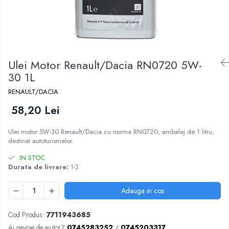
Ulei Motor Renault/Dacia RN0720 5W-
30 1L
RENAULT/DACIA
58,20 Lei
Ulei motor 5W-30 Renault/Dacia cu norma RN0720, ambalaj de 1 litru,
destinat autoturismelor.
IN STOC
Durata de livrare:
1-3
Adauga in cos
Cod Produs:
7711943685
Ai nevoie de ajutor?
0745283252
/
0745203317