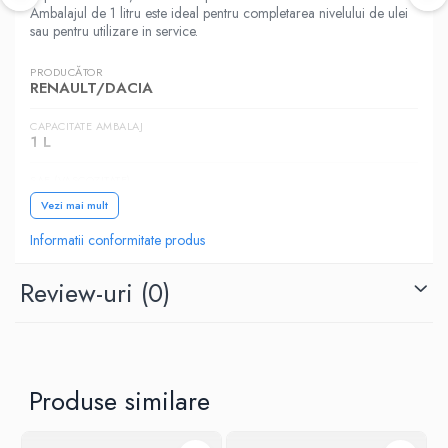
Ambalajul de 1 litru este ideal pentru completarea nivelului de ulei
sau pentru utilizare in service.
PRODUCĂTOR
RENAULT/DACIA
CAPACITATE AMBALAJ
1 L
SAE (VASCOZITATE)
5W-30
Vezi mai mult
CATEGORIA
Informatii conformitate produs
Autoturisme
Review-uri
(0)
NORME, SPECIFICATII
RENAULT RN0720
Produse similare