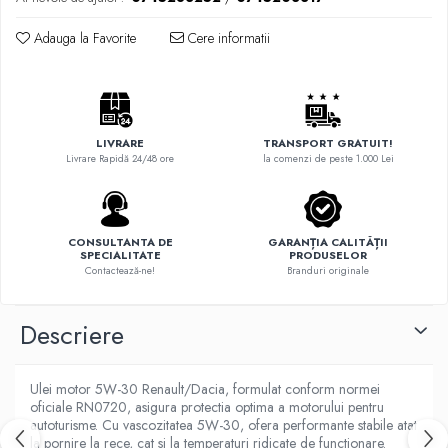
Adauga la Favorite
Cere informatii
LIVRARE
TRANSPORT GRATUIT!
Livrare Rapidă 24/48 ore
la comenzi de peste 1.000 Lei
CONSULTANTA DE
GARANȚIA CALITĂȚII
SPECIALITATE
PRODUSELOR
Contactează-ne!
Branduri originale
Descriere
Ulei motor 5W-30 Renault/Dacia, formulat conform normei
oficiale RN0720, asigura protectia optima a motorului pentru
autoturisme. Cu vascozitatea 5W-30, ofera performante stabile atat
la pornire la rece, cat si la temperaturi ridicate de functionare.