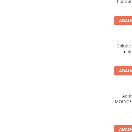
hidraul
Intretinere Auto
Chimice Auto
Etansanti Auto
ADAUG
Lubrifianti Multifunctionali
Solutii curatare componente
mecanice
Soluţie
Spray frane/ambreiaj
moto
Vaseline si Unsori Auto
Cosmetica Auto
ADAUG
Bureti,Lavete,Accesorii
Intretinere exterior
Intretinere interior
Jante si Anvelope
Aditi
MOLYGE
Odorizante Auto
Siguranta Auto
Kituri siguranta
Ulei Motor
ADAUG