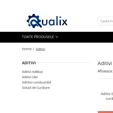
Toate Produsele
Lichide Auto
Adblue
TOATE PRODUSELE
Antigel
Home /
Aditivi
Solutii Parbriz
Lichid frana
Aditivi
ADITIVI
Aditivi
Afiseaza:
Aditivi AdBlue
Aditivi AdBlue
Aditivi Ulei
Aditivi Ulei
Adtitivi combustibil
Adtitivi combustibil
Soluții de Curățare
Aditiv 
Soluții de Curățare
cură
Curățare DPF
Becuri Auto