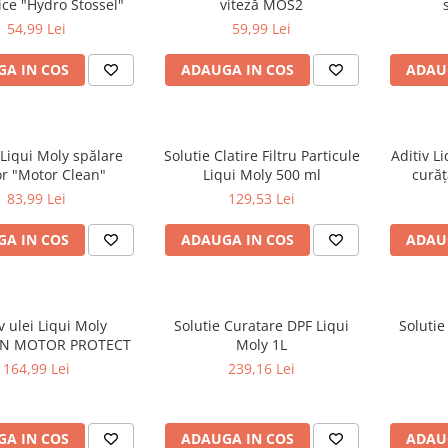
ice "Hydro Stossel"
viteză MOS2
54,99 Lei
59,99 Lei
A IN COS
ADAUGA IN COS
ADAU
 Liqui Moly spălare
Solutie Clatire Filtru Particule
Aditiv L
r "Motor Clean"
Liqui Moly 500 ml
curăţ
83,99 Lei
129,53 Lei
A IN COS
ADAUGA IN COS
ADAU
v ulei Liqui Moly
Solutie Curatare DPF Liqui
Solutie
N MOTOR PROTECT
Moly 1L
164,99 Lei
239,16 Lei
A IN COS
ADAUGA IN COS
ADAU