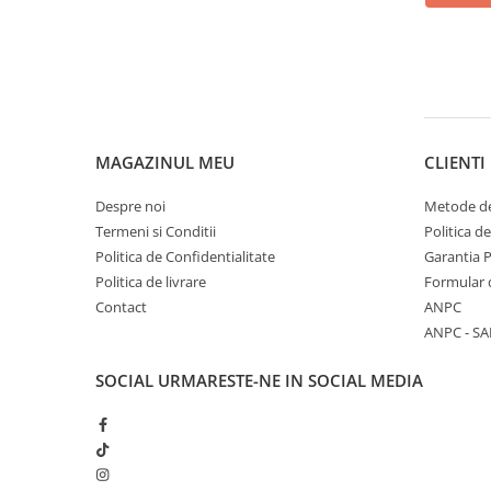
0W12
0W20
0W30
0W40
10W40
MAGAZINUL MEU
CLIENTI
5W20
Despre noi
Metode de
5W30
Termeni si Conditii
Politica d
5W40
Politica de Confidentialitate
Garantia 
Politica de livrare
Formular 
Ulei Transmisie
Contact
ANPC
ANPC - SA
SOCIAL
URMARESTE-NE IN SOCIAL MEDIA