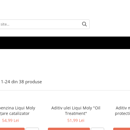
1-
24
din
38
produse
benzina Liqui Moly
Aditiv ulei Liqui Moly "Oil
Aditiv 
țare catalizator
Treatment"
protecti
D
54,99 Lei
51,99 Lei