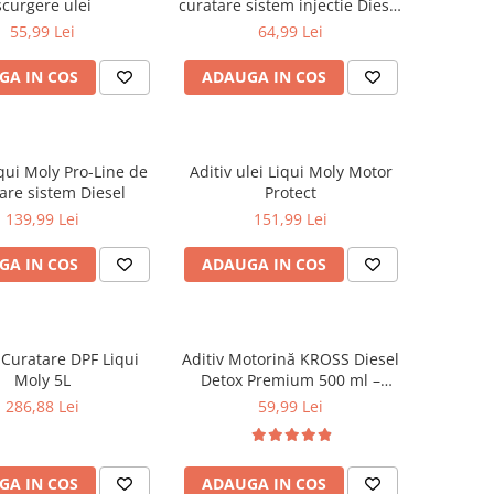
scurgere ulei
curatare sistem injectie Diesel
– Pro Line
55,99 Lei
64,99 Lei
GA IN COS
ADAUGA IN COS
iqui Moly Pro-Line de
Aditiv ulei Liqui Moly Motor
are sistem Diesel
Protect
139,99 Lei
151,99 Lei
GA IN COS
ADAUGA IN COS
 Curatare DPF Liqui
Aditiv Motorină KROSS Diesel
Moly 5L
Detox Premium 500 ml –
Curățare Injectoare, DPF, EGR
286,88 Lei
59,99 Lei
și Turbo
GA IN COS
ADAUGA IN COS