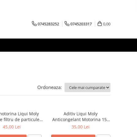
0745283252
0745203317
0,00
Ordoneaza:
motorina Liqui Moly
Aditiv Liqui Moly
e filtru de particule
Anticongelant Motorina 150
PF-PROTECTOR
Ml
45,00 Lei
35,00 Lei