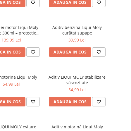
GA IN COS
ADAUGA IN COS
lei motor Liqui Moly
Aditiv benzină Liqui Moly
c 300ml – protecție
curăţat supape
ă și reducere uzură
139,99 Lei
39,99 Lei
GA IN COS
ADAUGA IN COS
motorina Liqui Moly
Aditiv LIQUI MOLY stabilizare
vâscozitate
54,99 Lei
54,99 Lei
GA IN COS
ADAUGA IN COS
 LIQUI MOLY evitare
Aditiv motorină Liqui Moly