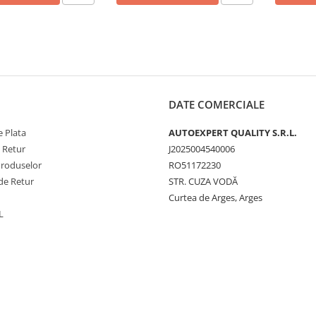
DATE COMERCIALE
 Plata
AUTOEXPERT QUALITY S.R.L.
e Retur
J2025004540006
Produselor
RO51172230
de Retur
STR. CUZA VODĂ
Curtea de Arges, Arges
L