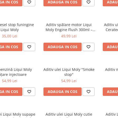
A IN COS
ADAUGA IN COS
ADAU
iesel stop funingine
Aditiv spălare motor Liqui
Aditiv u
Liqui Moly
Moly Engine Flush 300ml –
Cerate
curățare internă motor
ceramic
35,00 Lei
49,99 Lei
A IN COS
ADAUGA IN COS
ADAU
benzină Liqui Moly
Aditiv ulei Liqui Moly "Smoke
Aditiv 
ţare injectoare
stop"
54,99 Lei
54,99 Lei
A IN COS
ADAUGA IN COS
ADAU
ei Liqui Moly supape
Aditiv ulei Liqui Moly cutie
Aditiv