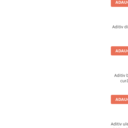
ADAUG
Adaptoare LED
Anulatoare eoare LED
Auxiliare Halogen
Aditiv d
Auxiliare LED
Halogen
LED
ADAUG
LED Omologat RAR
Xenon
Echipamente Service
Aditiv 
cură
Compresoare portabile
Intretinere baterie si sisteme
electrice
ADAUG
Truse de Scule
Vopsitorie
Restaurare Faruri
Aditiv ul