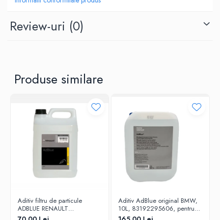
Review-uri
(0)
Produse similare
Aditiv filtru de particule
Aditiv AdBlue original BMW,
ADBLUE RENAULT
10L, 83192295606, pentru
7711947890 - 5 Litri
motoarele diesel Euro 6
70,00 Lei
165,00 Lei