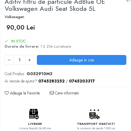
Aditiv filtru de particule AdBlue OE
Volkswagen Audi Seat Skoda 5L
Volkswagen
90,00 Lei
IN STOC
Durata de livrare:
1-2 Zile Lucratoare
Adauga in cos
Cod Produs:
G052910M3
Ai nevoie de ajutor?
0745283252
/
0745203317
Adauga la Favorite
Cere informatii
LIVRARE
TRANSPORT GRATUIT!
Livrare Rapidă 24/48 ore
la comenzi de peste 1.000 Lei