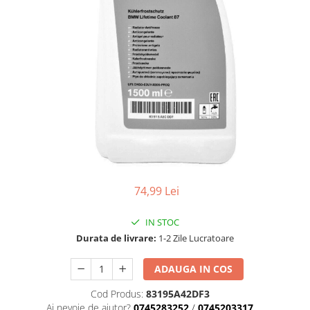
74,99 Lei
IN STOC
Durata de livrare:
1-2 Zile Lucratoare
ADAUGA IN COS
Cod Produs:
83195A42DF3
Ai nevoie de ajutor?
0745283252
/
0745203317