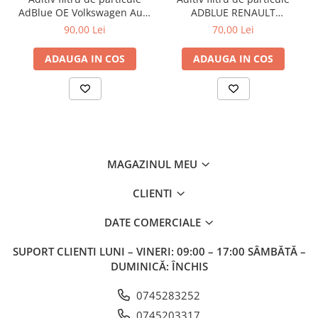
AdBlue OE Volkswagen Audi
ADBLUE RENAULT
Seat Skoda 5L
7711947890 - 5 Litri
90,00 Lei
70,00 Lei
ADAUGA IN COS
ADAUGA IN COS
MAGAZINUL MEU
CLIENTI
DATE COMERCIALE
SUPORT CLIENTI
LUNI – VINERI: 09:00 – 17:00 SÂMBĂTĂ –
DUMINICĂ: ÎNCHIS
0745283252
0745203317