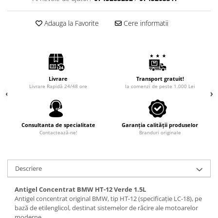
Adauga la Favorite
Cere informatii
Livrare
Transport gratuit!
Livrare Rapidă 24/48 ore
la comenzi de peste 1.000 Lei
Consultanta de specialitate
Garanția calității produselor
Contactează-ne!
Branduri originale
Descriere
Antigel Concentrat BMW HT-12 Verde 1.5L
Antigel concentrat original BMW, tip HT-12 (specificație LC-18), pe
bază de etilenglicol, destinat sistemelor de răcire ale motoarelor
moderne.