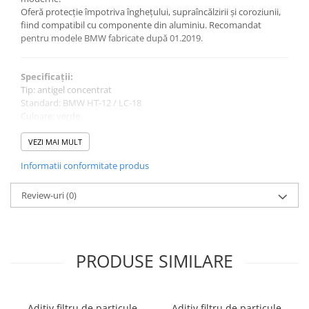
Oferă protecție împotriva înghețului, supraîncălzirii și coroziunii,
fiind compatibil cu componente din aluminiu. Recomandat
pentru modele BMW fabricate după 01.2019.
Specificații:
Tip: antigel concentrat
Standard: BMW HT-12 / LC-18
Culoare: verde
Cantitate: 1.5 litri
Protecție: până la -34°C (în amestec 50/50)
VEZI MAI MULT
Compatibilitate: sisteme de răcire cu componente din aluminiu
Informatii conformitate produs
Utilizare:
Review-uri
(0)
Se diluează 50/50 cu apă distilată pentru protecție optimă.
Atenție:
PRODUSE SIMILARE
Nu se amestecă cu alte tipuri de antigel.
Aditiv filtru de particule
Aditiv filtru de particule