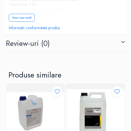
Capacitate: 5 litri
Producător: Hyundai / Kia (OEM)
Standard: ISO 22241
Vezi mai mult
Compatibilitate: motoare diesel cu sistem SCR
Informatii conformitate produs
Review-uri
(0)
Produse similare