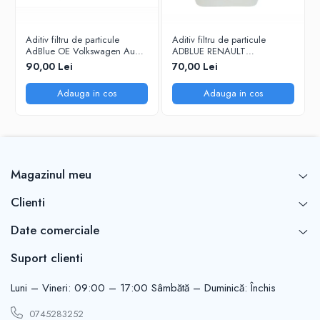
Aditiv filtru de particule
Aditiv filtru de particule
AdBlue OE Volkswagen Audi
ADBLUE RENAULT
Seat Skoda 5L
7711947890 - 5 Litri
90,00 Lei
70,00 Lei
Adauga in cos
Adauga in cos
Magazinul meu
Clienti
Date comerciale
Suport clienti
Luni – Vineri: 09:00 – 17:00 Sâmbătă – Duminică: Închis
0745283252