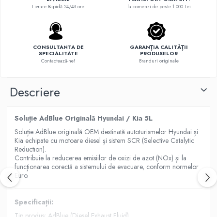
Livrare Rapidă 24/48 ore
la comenzi de peste 1.000 Lei
CONSULTANTA DE
GARANȚIA CALITĂȚII
SPECIALITATE
PRODUSELOR
Contactează-ne!
Branduri originale
Descriere
Soluție AdBlue Originală Hyundai / Kia 5L
Soluție AdBlue originală OEM destinată autoturismelor Hyundai și
Kia echipate cu motoare diesel și sistem SCR (Selective Catalytic
Reduction).
Contribuie la reducerea emisiilor de oxizi de azot (NOx) și la
funcționarea corectă a sistemului de evacuare, conform normelor
Euro.
Specificații:
Tip produs: AdBlue (Diesel Exhaust Fluid)