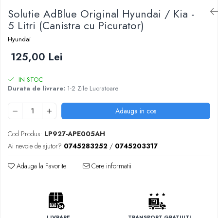
Solutie AdBlue Original Hyundai / Kia -
5 Litri (Canistra cu Picurator)
Hyundai
125,00 Lei
IN STOC
Durata de livrare:
1-2 Zile Lucratoare
Adauga in cos
Cod Produs:
LP927-APE005AH
Ai nevoie de ajutor?
0745283252
/
0745203317
Adauga la Favorite
Cere informatii
LIVRARE
TRANSPORT GRATUIT!