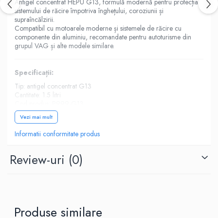
Antigel concentrat HEPU G13, formulă modernă pentru protecția
sistemului de răcire împotriva înghețului, coroziunii și
supraîncălzirii.
Compatibil cu motoarele moderne și sistemele de răcire cu
componente din aluminiu, recomandate pentru autoturisme din
grupul VAG și alte modele similare.
Specificații:
Tip: antigel concentrat G13
Cantitate: 1.5 litri
Cod produs: P999-G13
Standard: VW TL 774-J
Vezi mai mult
Compatibilitate: VW, Audi, Skoda, Seat și alte autoturisme
moderne
Informatii conformitate produs
Review-uri
(0)
Utilizați:
Se diluează cu apă demineralizată înainte de utilizare.
Atenție:
Produse similare
Nu se amestecă cu alte tipuri de antigel.