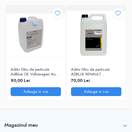
Aditiv filtru de particule
Aditiv filtru de particule
AdBlue OE Volkswagen Audi
ADBLUE RENAULT
Seat Skoda 5L
7711947890 - 5 Litri
90,00 Lei
70,00 Lei
Adauga in cos
Adauga in cos
Magazinul meu