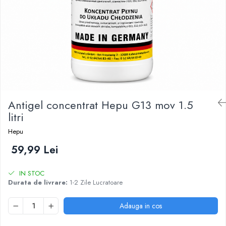
Antigel concentrat Hepu G13 mov 1.5
litri
Hepu
59,99 Lei
IN STOC
Durata de livrare:
1-2 Zile Lucratoare
Adauga in cos