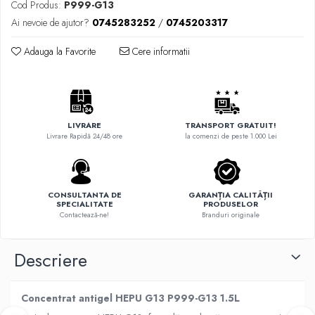
Cod Produs:
P999-G13
Ai nevoie de ajutor?
0745283252
/
0745203317
Adauga la Favorite
Cere informatii
LIVRARE
TRANSPORT GRATUIT!
Livrare Rapidă 24/48 ore
la comenzi de peste 1.000 Lei
CONSULTANTA DE
GARANȚIA CALITĂȚII
SPECIALITATE
PRODUSELOR
Contactează-ne!
Branduri originale
Descriere
Concentrat antigel HEPU G13 P999-G13 1.5L