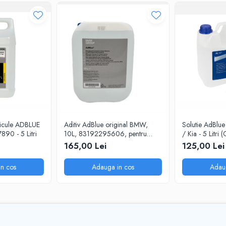
articule ADBLUE
Aditiv AdBlue original BMW,
Solutie AdBlue
90 - 5 Litri
10L, 83192295606, pentru
/ Kia - 5 Litri 
motoarele diesel Euro 6
Picurator)
165,00 Lei
125,00 Lei
n cos
Adauga in cos
Adau