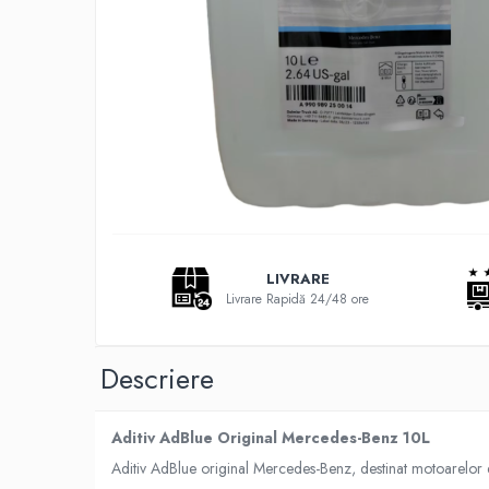
Adaptoare LED
Anulatoare eoare LED
Auxiliare Halogen
Auxiliare LED
Halogen
LED
LED Omologat RAR
Xenon
LIVRARE
Echipamente Service
Livrare Rapidă 24/48 ore
Compresoare portabile
Intretinere baterie si sisteme
electrice
Descriere
Truse de Scule
Vopsitorie
Aditiv AdBlue Original Mercedes-Benz 10L
Aditiv AdBlue original Mercedes-Benz, destinat motoarelor d
Restaurare Faruri