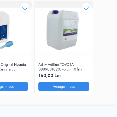
 Original Hyundai
Aditiv AdBlue TOYOTA
Antigel con
(Canistra cu
0889081020, volum 10 litri
BMW 1,5L
160,00 Lei
69,99 L
ga in cos
Adauga in cos
A