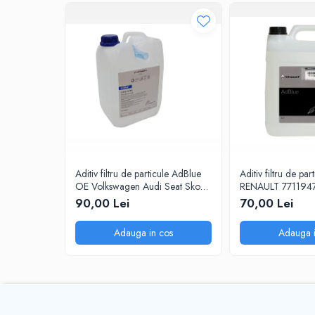
0W20
0W30
0W40
10W40
5W20
5W30
5W40
Ulei Transmisie
Aditiv filtru de particule AdBlue
Aditiv filtru de p
OE Volkswagen Audi Seat Skoda
RENAULT 77119478
5L
90,00 Lei
70,00 Lei
Adauga in cos
Adauga i