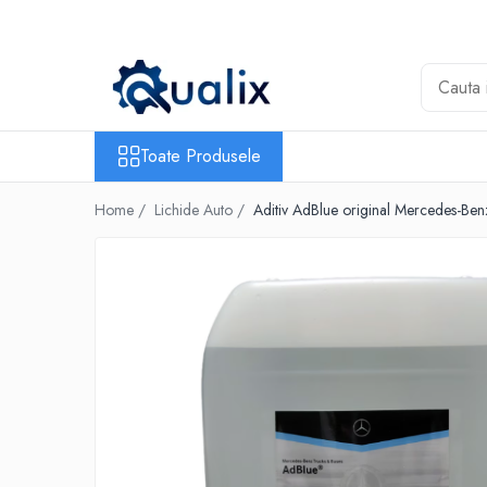
Toate Produsele
Lichide Auto
Adblue
Toate Produsele
Antigel
Home /
Lichide Auto /
Aditiv AdBlue original Mercedes-Ben
Solutii Parbriz
Lichid frana
Aditivi
Aditivi AdBlue
Aditivi Ulei
Adtitivi combustibil
Soluții de Curățare
Curățare DPF
Becuri Auto