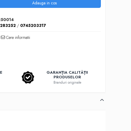
Adauga in cos
250014
5283252
/
0745203317
Cere informatii
E
GARANȚIA CALITĂȚII
PRODUSELOR
Branduri originale