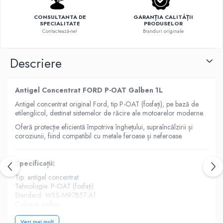
Intretinere Auto
Chimice Auto
CONSULTANTA DE
GARANȚIA CALITĂȚII
SPECIALITATE
PRODUSELOR
Contactează-ne!
Branduri originale
Etansanti Auto
Lubrifianti Multifunctionali
Solutii curatare componente mecanice
Descriere
Spray frane/ambreiaj
Vaseline si Unsori Auto
Antigel Concentrat FORD P-OAT Galben 1L
Cosmetica Auto
Antigel concentrat original Ford, tip P-OAT (fosfați), pe bază de
Bureti,Lavete,Accesorii
etilenglicol, destinat sistemelor de răcire ale motoarelor moderne.
Intretinere exterior
Oferă protecție eficientă împotriva înghețului, supraîncălzirii și
coroziunii, fiind compatibil cu metale feroase și neferoase.
Intretinere interior
Jante si Anvelope
Specificații:
Odorizante Auto
Tip: antigel concentrat
Siguranta Auto
Tehnologie: P-OAT (fosfați)
Kituri siguranta
Standard: WSS-M97B57-A1
Culoare: galben
Ulei Motor
Cantitate: 1 litru
0W12
Protecție: până la -37°C (în amestec 50/50)
Vezi mai mult