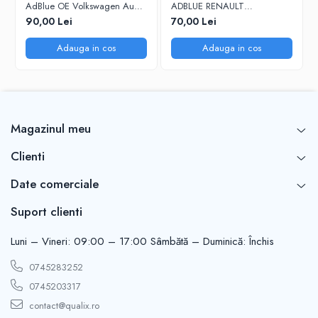
AdBlue OE Volkswagen Audi
ADBLUE RENAULT
Seat Skoda 5L
7711947890 - 5 Litri
90,00 Lei
70,00 Lei
Adauga in cos
Adauga in cos
Magazinul meu
Clienti
Date comerciale
Suport clienti
Luni – Vineri: 09:00 – 17:00 Sâmbătă – Duminică: Închis
0745283252
0745203317
contact@qualix.ro