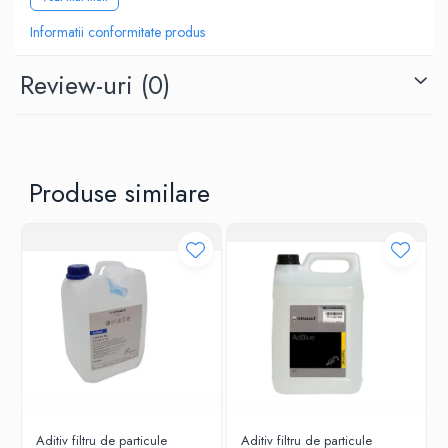
Compatibilitate: metale feroase și neferoase
0W20
Informatii conformitate produs
0W30
Utilizare:
Review-uri
(0)
0W40
Se diluează 50/50 cu apă distilată pentru protecție optimă.
10W40
5W20
Atenție:
5W30
Nu se amestecă cu alte tipuri de antigel.
Produse similare
5W40
Ulei Transmisie
Aditiv filtru de particule
Aditiv filtru de particule