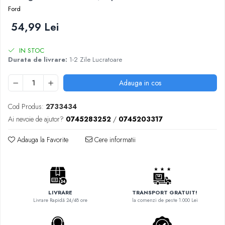
Adaptoare LED
Ford
Anulatoare eoare LED
54,99 Lei
Auxiliare Halogen
IN STOC
Auxiliare LED
Durata de livrare:
1-2 Zile Lucratoare
Halogen
Adauga in cos
LED
LED Omologat RAR
Cod Produs:
2733434
Xenon
Ai nevoie de ajutor?
0745283252
/
0745203317
Echipamente Service
Adauga la Favorite
Cere informatii
Compresoare portabile
Intretinere baterie si sisteme
electrice
Truse de Scule
LIVRARE
TRANSPORT GRATUIT!
Vopsitorie
Livrare Rapidă 24/48 ore
la comenzi de peste 1.000 Lei
Restaurare Faruri