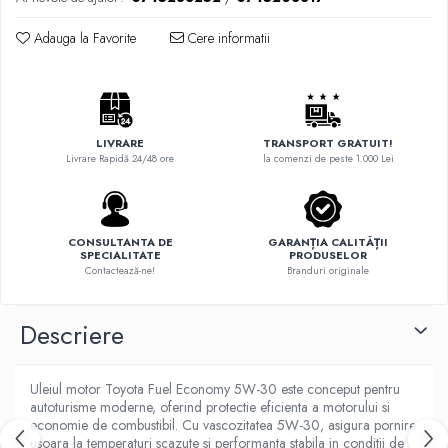
Adauga la Favorite
Cere informatii
LIVRARE
TRANSPORT GRATUIT!
Livrare Rapidă 24/48 ore
la comenzi de peste 1.000 Lei
CONSULTANTA DE
GARANȚIA CALITĂȚII
SPECIALITATE
PRODUSELOR
Contactează-ne!
Branduri originale
Descriere
Uleiul motor Toyota Fuel Economy 5W-30 este conceput pentru
autoturisme moderne, oferind protectie eficienta a motorului si
economie de combustibil. Cu vascozitatea 5W-30, asigura pornire
usoara la temperaturi scazute si performanta stabila in conditii de