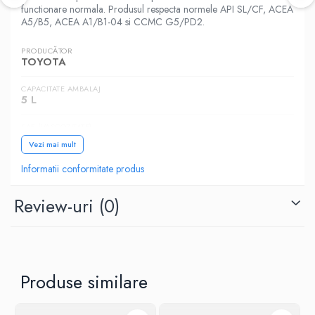
functionare normala. Produsul respecta normele API SL/CF, ACEA
A5/B5, ACEA A1/B1-04 si CCMC G5/PD2.
PRODUCĂTOR
TOYOTA
CAPACITATE AMBALAJ
5 L
SAE (VASCOZITATE)
5W-30
Vezi mai mult
CATEGORIA
Informatii conformitate produs
Autoturisme
Review-uri
(0)
NORME, SPECIFICATII
API SL/CF, ACEA A5/B5, ACEA A1/B1-04, CCMC
G5/PD2
Produse similare