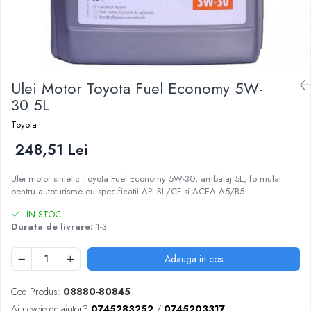
Ulei Motor Toyota Fuel Economy 5W-
30 5L
Toyota
248,51 Lei
Ulei motor sintetic Toyota Fuel Economy 5W-30, ambalaj 5L, formulat
pentru autoturisme cu specificatii API SL/CF si ACEA A5/B5.
IN STOC
Durata de livrare:
1-3
Adauga in cos
Cod Produs:
08880-80845
Ai nevoie de ajutor?
0745283252
/
0745203317