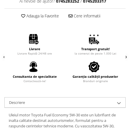
Ai nevoie de ajutor?
0745283252
/
0745203317
Adauga la Favorite
Cere informatii
Livrare
Transport gratuit!
Livrare Rapidă 24/48 ore
la comenzi de peste 1.000 Lei
Consultanta de specialitate
Garanția calității produselor
Contactează-ne!
Branduri originale
Descriere
Uleiul motor Toyota Fuel Economy 5W-30 este un lubrifiant de
inalta calitate destinat autoturismelor, formulat pentru a
raspunde cerintelor tehnice moderne. Cu vascozitatea 5W-30,