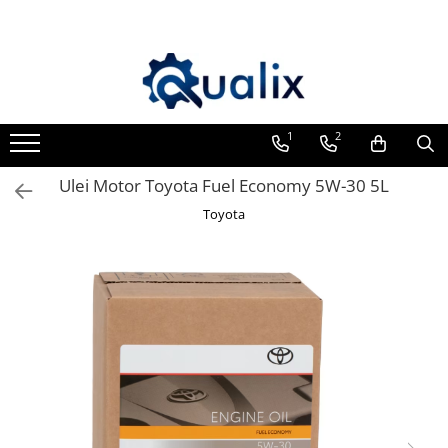
Lichide Auto
Aditivi
Becuri Auto
Echipamente Service
Intretinere Auto
Siguranta Auto
Ulei Motor
Adblue
Aditivi AdBlue
Adaptoare LED
Compresoare portabile
Chimice Auto
Kituri siguranta
0W12
Antigel
Aditivi Ulei
Anulatoare eoare LED
Intretinere baterie si sisteme
Etansanti Auto
0W20
1
2
electrice
Lubrifianti Multifunctionali
Solutii Parbriz
Adtitivi combustibil
Auxiliare Halogen
0W30
Truse de Scule
Solutii curatare componente
Ulei Motor Toyota Fuel Economy 5W-30 5L
Lichid frana
Soluții de Curățare
Auxiliare LED
0W40
mecanice
Vopsitorie
Toyota
Curățare DPF
Halogen
10W40
Spray frane/ambreiaj
Restaurare Faruri
LED
Vaseline si Unsori Auto
5W20
Cosmetica Auto
LED Omologat RAR
5W30
Bureti,Lavete,Accesorii
Xenon
5W40
Intretinere exterior
Intretinere interior
Jante si Anvelope
Odorizante Auto