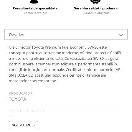
Consultanta de specialitate
Garanția calității produselor
Contactează-ne!
Branduri originale
Descriere
Uleiul motor Toyota Premium Fuel Economy 5W-30 este
conceput pentru autoturisme moderne, oferind protecție fiabilă
a motorului și eficiență ridicată. Cu vâscozitatea 5W-30, asigură
porniri ușoare la temperaturi scăzute și performanță stabilă în
condiții de funcționare normale. Certificat conform normelor API
SN și ACEA C2, acest ulei răspunde cerințelor tehnice ale
motoarelor contemporane.
PRODUCĂTOR
TOYOTA
CAPACITATE AMBALAJ
1 L
VEZI MAI MULT
SAE (VASCOZITATE)