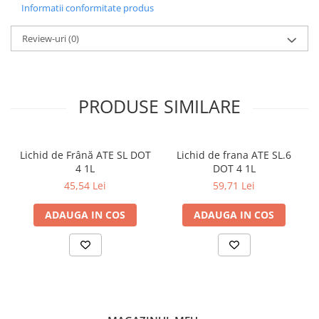
5W-30
Informatii conformitate produs
CATEGORIA
Review-uri
(0)
Autoturisme
NORME, SPECIFICATII
API SN, ACEA C2
PRODUSE SIMILARE
Lichid de Frână ATE SL DOT
Lichid de frana ATE SL.6
4 1L
DOT 4 1L
45,54 Lei
59,71 Lei
ADAUGA IN COS
ADAUGA IN COS