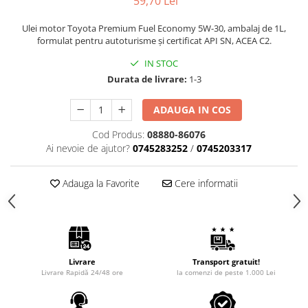
59,70 Lei
Ulei motor Toyota Premium Fuel Economy 5W-30, ambalaj de 1L,
formulat pentru autoturisme și certificat API SN, ACEA C2.
IN STOC
Durata de livrare:
1-3
ADAUGA IN COS
Cod Produs:
08880-86076
Ai nevoie de ajutor?
0745283252
/
0745203317
Adauga la Favorite
Cere informatii
Livrare
Transport gratuit!
Livrare Rapidă 24/48 ore
la comenzi de peste 1.000 Lei