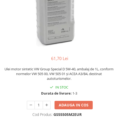
Adaptoare LED
Anulatoare eoare LED
Auxiliare Halogen
Auxiliare LED
Halogen
LED
LED Omologat RAR
61,70 Lei
Xenon
Echipamente Service
Ulei motor sintetic VW Group Special D 5W-40, ambalaj de 1L, conform
normelor VW 505 00, VW 505 01 și ACEA A3/B4, destinat
Compresoare portabile
autoturismelor.
Intretinere baterie si sisteme
IN STOC
electrice
Durata de livrare:
1-3
Truse de Scule
Vopsitorie
ADAUGA IN COS
Restaurare Faruri
Cod Produs:
GS55505M2EUR