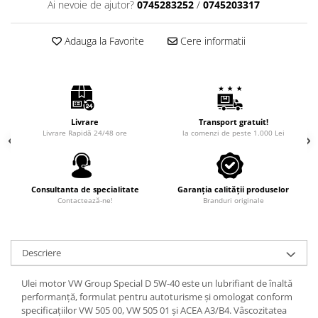
Ai nevoie de ajutor?
0745283252
/
0745203317
Intretinere Auto
Chimice Auto
Adauga la Favorite
Cere informatii
Etansanti Auto
Lubrifianti Multifunctionali
Solutii curatare componente
mecanice
Spray frane/ambreiaj
Livrare
Transport gratuit!
Vaseline si Unsori Auto
Livrare Rapidă 24/48 ore
la comenzi de peste 1.000 Lei
Cosmetica Auto
Bureti,Lavete,Accesorii
Consultanta de specialitate
Garanția calității produselor
Intretinere exterior
Contactează-ne!
Branduri originale
Intretinere interior
Jante si Anvelope
Odorizante Auto
Descriere
Siguranta Auto
Ulei motor VW Group Special D 5W-40 este un lubrifiant de înaltă
Kituri siguranta
performanță, formulat pentru autoturisme și omologat conform
Ulei Motor
specificațiilor VW 505 00, VW 505 01 și ACEA A3/B4. Vâscozitatea