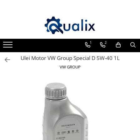
Toate Produsele
Lichide Auto
Adblue
1
2
Antigel
Ulei Motor VW Group Special D 5W-40 1L
Solutii Parbriz
VW GROUP
Lichid frana
Aditivi
Aditivi AdBlue
Aditivi Ulei
Adtitivi combustibil
Soluții de Curățare
Curățare DPF
Becuri Auto