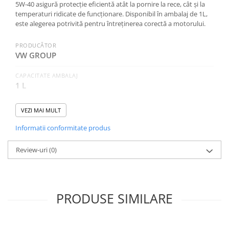
5W-40 asigură protecție eficientă atât la pornire la rece, cât și la
0W12
temperaturi ridicate de funcționare. Disponibil în ambalaj de 1L,
0W20
este alegerea potrivită pentru întreținerea corectă a motorului.
0W30
PRODUCĂTOR
0W40
VW GROUP
10W40
CAPACITATE AMBALAJ
5W20
1 L
5W30
SAE (VASCOZITATE)
VEZI MAI MULT
5W-40
5W40
Informatii conformitate produs
Ulei Transmisie
CATEGORIA
Autoturisme
Review-uri
(0)
NORME, SPECIFICATII
VW 505 00, ACEA A3/B4, VW 505 01
PRODUSE SIMILARE