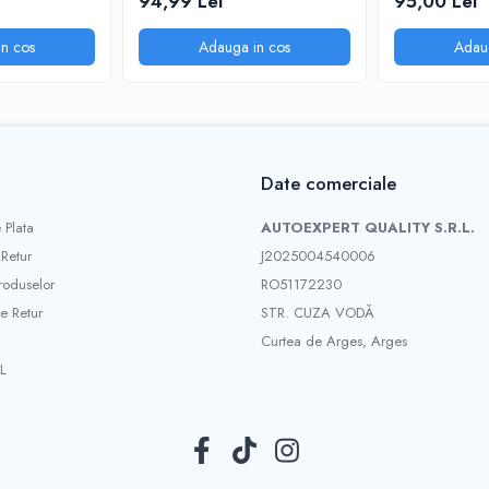
94,99 Lei
95,00 Lei
n cos
Adauga in cos
Adau
Date comerciale
 Plata
AUTOEXPERT QUALITY S.R.L.
 Retur
J2025004540006
roduselor
RO51172230
e Retur
STR. CUZA VODĂ
Curtea de Arges, Arges
L