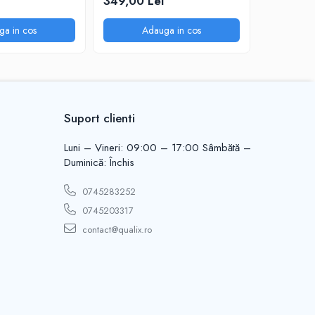
349,00 Lei
79,00 Le
ga in cos
Adauga in cos
A
Suport clienti
Luni – Vineri: 09:00 – 17:00 Sâmbătă –
Duminică: Închis
0745283252
0745203317
contact@qualix.ro