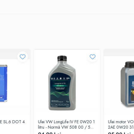
ATE SL.6 DOT 4
Ulei VW LongLife IV FE 0W20 1
Ulei motor V
litru - Normă VW 508 00 / 509
2AE 0W20 31
00
pentru motoare