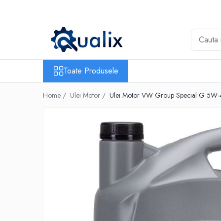
Toate Produsele
Lichide Auto
Adblue
Toate Produsele
Antigel
Home /
Ulei Motor /
Ulei Motor VW Group Special G 5W-
Solutii Parbriz
Lichid frana
Aditivi
Aditivi AdBlue
Aditivi Ulei
Adtitivi combustibil
Soluții de Curățare
Curățare DPF
Becuri Auto