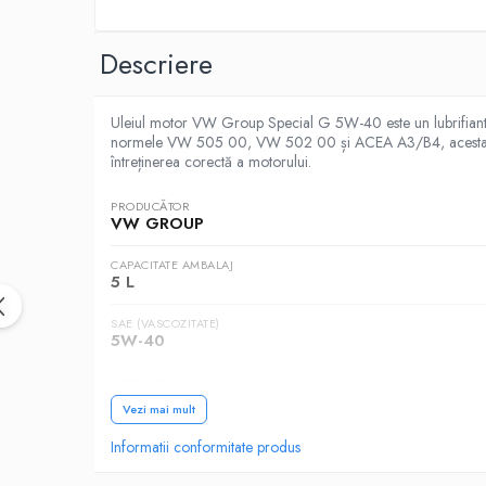
Intretinere Auto
Chimice Auto
Descriere
Etansanti Auto
Lubrifianti Multifunctionali
Uleiul motor VW Group Special G 5W-40 este un lubrifiant s
Solutii curatare componente mecanice
normele VW 505 00, VW 502 00 și ACEA A3/B4, acesta asigură 
Spray frane/ambreiaj
întreținerea corectă a motorului.
Vaseline si Unsori Auto
PRODUCĂTOR
Cosmetica Auto
VW GROUP
Bureti,Lavete,Accesorii
CAPACITATE AMBALAJ
Intretinere exterior
5 L
Intretinere interior
SAE (VASCOZITATE)
Jante si Anvelope
5W-40
Odorizante Auto
CATEGORIA
Siguranta Auto
Autoturisme
Vezi mai mult
Kituri siguranta
NORME, SPECIFICATII
Informatii conformitate produs
Ulei Motor
VW 505 00, VW 502 00, ACEA A3/B4
0W12