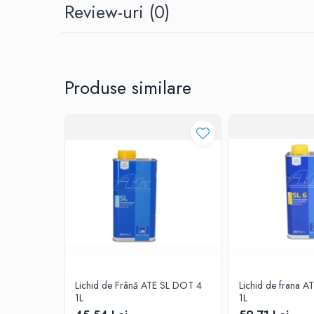
Review-uri
(0)
0W20
0W30
0W40
10W40
Produse similare
5W20
5W30
5W40
Ulei Transmisie
Lichid de Frână ATE SL DOT 4
Lichid de frana 
1L
1L