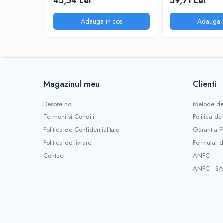
45,54 Lei
59,71 Lei
Adauga in cos
Adauga i
Magazinul meu
Clienti
Despre noi
Metode de
Termeni si Conditii
Politica de
Politica de Confidentialitate
Garantia P
Politica de livrare
Formular d
Contact
ANPC
ANPC - SA