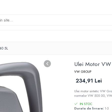
40 5L
Ulei Motor VW
VW GROUP
234,91 Lei
Ulei motor sintetic VW Gr
normelor VW 505 00, VW 5
IN STOC
Durata de livrare:
1-3