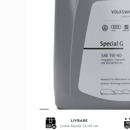
Adaptoare LED
Anulatoare eoare LED
Auxiliare Halogen
Auxiliare LED
Halogen
LED
LED Omologat RAR
Xenon
Echipamente Service
Compresoare portabile
Intretinere baterie si sisteme
electrice
Truse de Scule
Vopsitorie
LIVRARE
Restaurare Faruri
Livrare Rapidă 24/48 ore