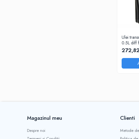
Ulei tra
0.5L diff 
272,82
Magazinul meu
Clienti
Despre noi
Metode de
Termeni si Conditii
Politica de