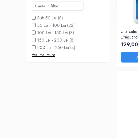
Adaptoare LED
Anulatoare eoare LED
Sub 50 Lei
(8)
Auxiliare Halogen
50 Lei - 100 Lei
(22)
Ulei cuti
Auxiliare LED
100 Lei - 150 Lei
(8)
Lifeguard
150 Lei - 200 Lei
(8)
Halogen
(AA01.50
129,00
200 Lei - 250 Lei
(3)
8/9HP, 
LED
Vezi mai multe
LED Omologat RAR
Xenon
Echipamente Service
Compresoare portabile
Intretinere baterie si sisteme
electrice
Truse de Scule
Vopsitorie
Restaurare Faruri