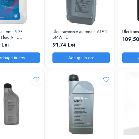
e automată ZF
Ulei transmisie automata ATF 1
Ulei tra
 Fluid 9 1L
BMW 1L
109,50
0.001) – ATF ZF
 Lei
91,74 Lei
OEM
Adauga in cos
Adauga in cos