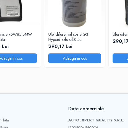
nsmisie 75W85 BMW
Ulei diferential spate G3
Ulei dif
fata
Hypoid axle oil.0.5L
290,17
 Lei
290,17 Lei
Adauga in cos
Adauga in cos
Date comerciale
 Plata
AUTOEXPERT QUALITY S.R.L.
 Retur
J2025004540006