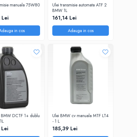
nsmisie manuala 75W80
Ulei transmisie automata ATF 2
BMW 1L
 Lei
161,14 Lei
Adauga in cos
Adauga in cos
ie BMW DCTF 1+ dublu
Ulei BMW cv manuala MTF LT4
1L
- 1 L
 Lei
185,39 Lei