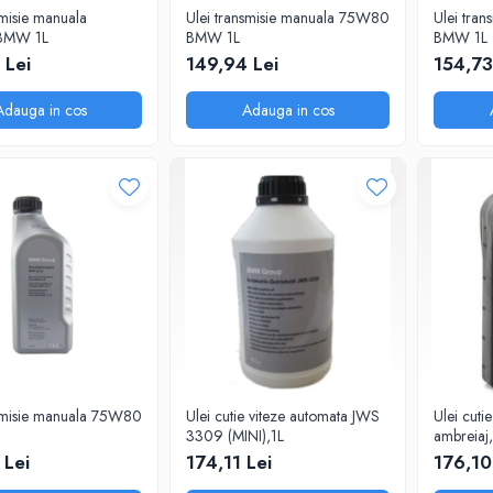
smisie manuala
Ulei transmisie manuala 75W80
Ulei tra
BMW 1L
BMW 1L
BMW 1L
 Lei
149,94 Lei
154,73
Adauga in cos
Adauga in cos
nsmisie manuala 75W80
Ulei cutie viteze automata JWS
Ulei cut
3309 (MINI),1L
ambreiaj,
 Lei
174,11 Lei
176,10