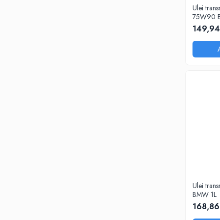
Intretinere Auto
Ulei tran
Chimice Auto
75W90 
149,94
Etansanti Auto
Lubrifianti Multifunctionali
Solutii curatare componente mecanice
Spray frane/ambreiaj
Vaseline si Unsori Auto
Cosmetica Auto
Bureti,Lavete,Accesorii
Intretinere exterior
Intretinere interior
Jante si Anvelope
Odorizante Auto
Siguranta Auto
Ulei tra
Kituri siguranta
BMW 1L
Ulei Motor
168,86
0W12