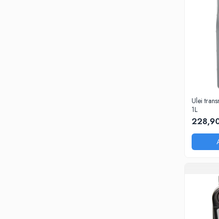
Ulei tra
1L
228,90