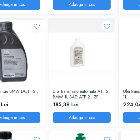
Adauga in cos
Adauga in cos
nsmisie BMW DCTF-2 ,
Ulei transmisie automata ATF 2
Ulei tra
BMW 1L SAE: ATF 2 , ZF
1L
LifeGuardFluid 6 Aplicatii:
 Lei
185,39 Lei
224,04
transmisii automate ZF 6HP
Adauga in cos
Adauga in cos