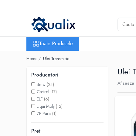
Toate Produsele
Lichide Auto
Adblue
Toate Produsele
Antigel
Home /
Ulei Transmisie
Solutii Parbriz
Lichid frana
Ulei 
Producatori
Aditivi
Afiseaza:
Bmw
(24)
Aditivi AdBlue
Castrol
(17)
Aditivi Ulei
ELF
(6)
Adtitivi combustibil
Liqui Moly
(12)
ZF Parts
(1)
Soluții de Curățare
Curățare DPF
Pret
Becuri Auto