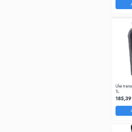
0W20
0W30
0W40
10W40
5W20
5W30
5W40
Ulei Transmisie
Ulei tra
1L
185,39