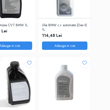
nsmisie CVT BMW 1L
Ulei BMW c.v. automata (Dex II)
1L
 Lei
114,48 Lei
Adauga in cos
Adauga in cos