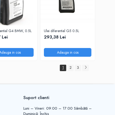
erential G4 BMW, 0.5L
Ulei diferential G5 0.5L
 Lei
293,38 Lei
Adauga in cos
Adauga in cos
1
2
3
Suport clienti
Luni – Vineri: 09:00 – 17:00 Sâmbătă –
Duminică: Închis