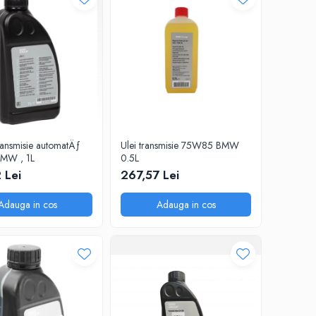
ransmisie automatÄƒ
Ulei transmisie 75W85 BMW
BMW , 1L
0.5L
 Lei
267,57 Lei
Adauga in cos
Adauga in cos