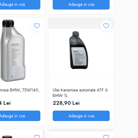
Adauga in cos
Adauga in cos
nsmisie BMW, 75W140,
Ulei transmisie automata ATF 6
BMW 1L
 Lei
228,90 Lei
Adauga in cos
Adauga in cos