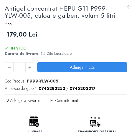
Antigel concentrat HEPU G11 P999-
YLW-005, culoare galben, volum 5 litri
Hepu
179,00 Lei
IN STOC
Durata de livrare:
1-2 Zile Lucratoare
Adauga in cos
Cod Produs:
P999-YLW-005
Ai nevoie de ajutor?
0745283252
/
0745203317
Adauga la Favorite
Cere informatii
LIVRARE
TRANSPORT GRATUIT!