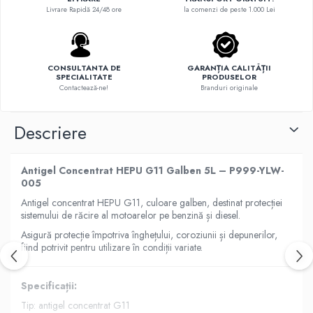
Livrare Rapidă 24/48 ore
la comenzi de peste 1.000 Lei
CONSULTANTA DE
GARANȚIA CALITĂȚII
SPECIALITATE
PRODUSELOR
Contactează-ne!
Branduri originale
Descriere
Antigel Concentrat HEPU G11 Galben 5L – P999-YLW-
005
Antigel concentrat HEPU G11, culoare galben, destinat protecției
sistemului de răcire al motoarelor pe benzină și diesel.
Asigură protecție împotriva înghețului, coroziunii și depunerilor,
fiind potrivit pentru utilizare în condiții variate.
Specificații:
Tip: antigel concentrat G11