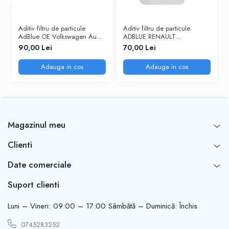
Aditiv filtru de particule
Aditiv filtru de particule
AdBlue OE Volkswagen Audi
ADBLUE RENAULT
Seat Skoda 5L
7711947890 - 5 Litri
90,00 Lei
70,00 Lei
Adauga in cos
Adauga in cos
Magazinul meu
Clienti
Date comerciale
Suport clienti
Luni – Vineri: 09:00 – 17:00 Sâmbătă – Duminică: Închis
0745283252