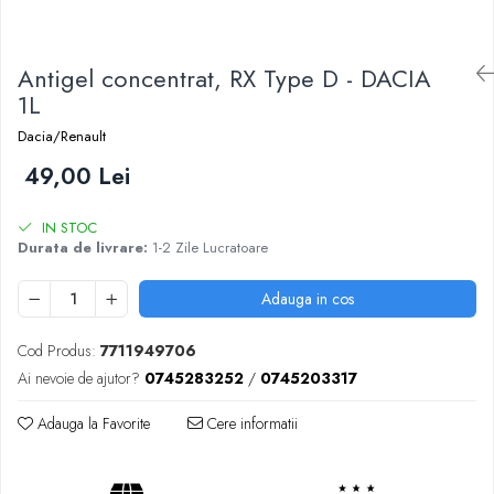
Antigel concentrat, RX Type D - DACIA
1L
Dacia/Renault
49,00 Lei
IN STOC
Durata de livrare:
1-2 Zile Lucratoare
Adauga in cos
Cod Produs:
7711949706
Ai nevoie de ajutor?
0745283252
/
0745203317
Adauga la Favorite
Cere informatii