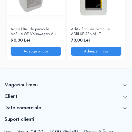
Aditiv filtru de particule
Aditiv filtru de particule
AdBlue OE Volkswagen Audi
ADBLUE RENAULT
Seat Skoda 5L
7711947890 - 5 Litri
90,00 Lei
70,00 Lei
Adauga in cos
Adauga in cos
Magazinul meu
Clienti
Date comerciale
Suport clienti
Luni – Vineri: 09:00 – 17:00 Sâmbătă – Duminică: Închis