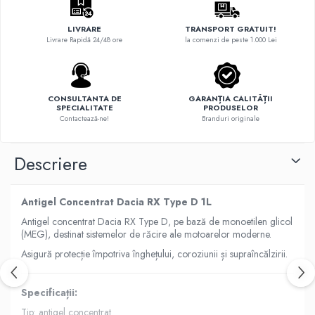
LIVRARE
TRANSPORT GRATUIT!
Livrare Rapidă 24/48 ore
la comenzi de peste 1.000 Lei
CONSULTANTA DE
GARANȚIA CALITĂȚII
SPECIALITATE
PRODUSELOR
Contactează-ne!
Branduri originale
Descriere
Antigel Concentrat Dacia RX Type D 1L
Antigel concentrat Dacia RX Type D, pe bază de monoetilen glicol
(MEG), destinat sistemelor de răcire ale motoarelor moderne.
Asigură protecție împotriva înghețului, coroziunii și supraîncălzirii.
Specificații:
Tip: antigel concentrat