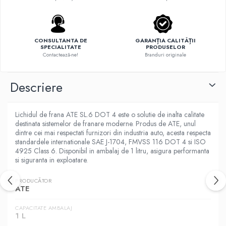
CONSULTANTA DE
GARANȚIA CALITĂȚII
SPECIALITATE
PRODUSELOR
Contactează-ne!
Branduri originale
Descriere
Lichidul de frana ATE SL.6 DOT 4 este o solutie de inalta calitate
destinata sistemelor de franare moderne. Produs de ATE, unul
dintre cei mai respectati furnizori din industria auto, acesta respecta
standardele internationale SAE J-1704, FMVSS 116 DOT 4 si ISO
4925 Class 6. Disponibil in ambalaj de 1 litru, asigura performanta
si siguranta in exploatare.
PRODUCĂTOR
ATE
CAPACITATE AMBALAJ
1 L