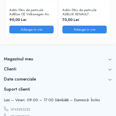
Aditiv filtru de particule
Aditiv filtru de particule
AdBlue OE Volkswagen Audi
ADBLUE RENAULT
Seat Skoda 5L
7711947890 - 5 Litri
90,00 Lei
70,00 Lei
Adauga in cos
Adauga in cos
Magazinul meu
Clienti
Date comerciale
Suport clienti
Luni – Vineri: 09:00 – 17:00 Sâmbătă – Duminică: Închis
0745283252