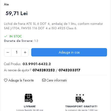
Ate
59,71 Lei
Lichid de frana ATE SL.6 DOT 4, ambalaj de 1 litru, conform normelor
SAE J-1704, FMVSS 116 DOT 4 si ISO 4925 Class 6.
IN STOC
Durata de livrare:
1-3
Adauga in cos
Cod Produs:
03.9901-6432.2
Ai nevoie de ajutor?
0745283252
/
0745203317
Adauga la Favorite
Cere informatii
LIVRARE
TRANSPORT GRATUIT!
Livrare Rapidă 24/48 ore
la comenzi de peste 1.000 Lei