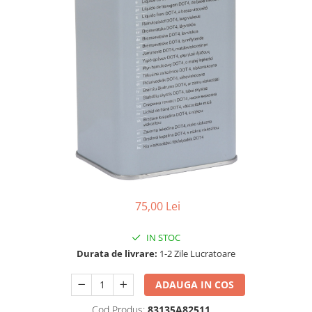
75,00 Lei
IN STOC
Durata de livrare:
1-2 Zile Lucratoare
ADAUGA IN COS
Cod Produs:
83135A82511