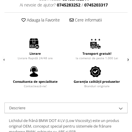
Ai nevoie de ajutor?
0745283252
/
0745203317
Adauga la Favorite
Cere informatii
Livrare
Transport gratuit!
Livrare Rapidă 24/48 ore
la comenzi de peste 1.000 Lei
Consultanta de specialitate
Garanția calității produselor
Contactează-ne!
Branduri originale
Descriere
Lichidul de frână BMW DOT 4 LV (Low Viscosity) este un produs
original OEM, conceput special pentru sistemele de frânare
moderne BMW, echipate cu ABS și ESP.