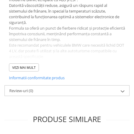
Datorită vâscozității reduse, asigură un răspuns rapid al
sistemului de frânare, în special la temperaturi scăzute,
contribuind la funcționarea optimă a sistemelor electronice de
siguranță.
Formula sa oferă un punct de fierbere ridicat și protecție eficientă
împotriva coroziunii, menținând performanța constantă a
sistemului de frânare în timp.
Este recomandat pentru vehiculele BMW care necesită lichid DOT
4 LV, dar poate fi utilizat și la alte autoturisme compatibile cu
această specificație.
VEZI MAI MULT
Avantaje:
Informatii conformitate produs
Produs original BMW (OEM)
Vâscozitate redusă pentru reacție rapidă ABS/ESP
Performanță optimă la temperaturi scăzute
Review-uri
(0)
Punct de fierbere ridicat
Protecție împotriva coroziunii
PRODUSE SIMILARE
Specificații tehnice:
Producător: BMW
Cod produs: 83135A82511