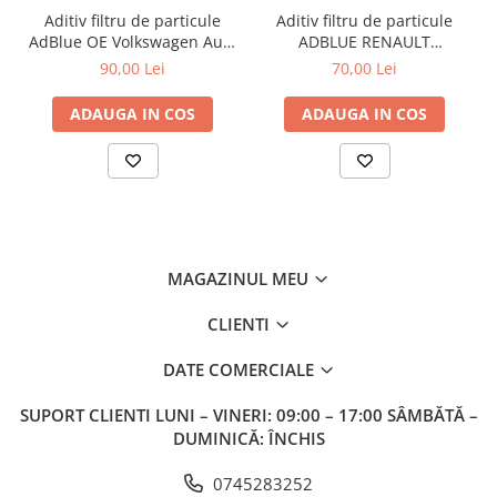
Tip lichid: DOT 4 LV (Low Viscosity)
Aditiv filtru de particule
Aditiv filtru de particule
Cantitate: 1 L
AdBlue OE Volkswagen Audi
ADBLUE RENAULT
Compatibilitate: sisteme de frânare moderne cu ABS/ESP
Seat Skoda 5L
7711947890 - 5 Litri
90,00 Lei
70,00 Lei
Utilizare: autoturisme BMW și alte modele compatibile
ADAUGA IN COS
ADAUGA IN COS
Recomandări:
Se recomandă utilizarea conform specificațiilor producătorului
auto și înlocuirea periodică pentru menținerea performanței
sistemului de frânare.
MAGAZINUL MEU
CLIENTI
DATE COMERCIALE
SUPORT CLIENTI
LUNI – VINERI: 09:00 – 17:00 SÂMBĂTĂ –
DUMINICĂ: ÎNCHIS
0745283252