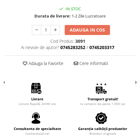
IN STOC
Durata de livrare:
1-2 Zile Lucratoare
ADAUGA IN COS
Cod Produs:
3091
Ai nevoie de ajutor?
0745283252
/
0745203317
Adauga la Favorite
Cere informatii
Livrare
Transport gratuit!
Livrare Rapidă 24/48 ore
la comenzi de peste 1.000 Lei
Consultanta de specialitate
Garanția calității produselor
Contactează-ne!
Branduri originale