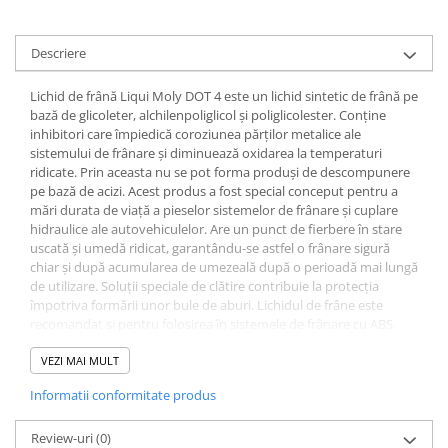
Descriere
Lichid de frână Liqui Moly DOT 4 este un lichid sintetic de frână pe
bază de glicoleter, alchilenpoliglicol şi poliglicolester. Conţine
inhibitori care împiedică coroziunea părţilor metalice ale
sistemului de frânare şi diminuează oxidarea la temperaturi
ridicate. Prin aceasta nu se pot forma produşi de descompunere
pe bază de acizi. Acest produs a fost special conceput pentru a
mări durata de viaţă a pieselor sistemelor de frânare şi cuplare
hidraulice ale autovehiculelor. Are un punct de fierbere în stare
uscată şi umedă ridicat, garantându-se astfel o frânare sigură
chiar şi după acumularea de umezeală după o perioadă mai lungă
de utilizare. Soluţii speciale de clătire contribuie la protecţia
împotriva formării unor bule de aburi. Lichidul de frâne este
recomandat şi pentru folosirea în sistemele de frânare cu ABS.
VEZI MAI MULT
PROPRIETĂŢI
- miscibil și compatibil cu lichide de frână sintetice de înaltă
Informatii conformitate produs
calitate
- protectie remarcabila impotriva formarii bulelor de abur
Review-uri
(0)
- compatibilitate excelentă cu elastomeri