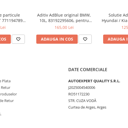
de particule
Aditiv AdBlue original BMW,
Solutie Ad
l de spălare parbriz.
 7711947890 -
10L, 83192295606, pentru
Hyundai / Kia 
ri
motoarele diesel Euro 6
cu P
Lei
165,00 Lei
125
COS
ADAUGA IN COS
ADAUGA I
DATE COMERCIALE
 Plata
AUTOEXPERT QUALITY S.R.L.
e Retur
J2025004540006
Produselor
RO51172230
de Retur
STR. CUZA VODĂ
Curtea de Arges, Arges
L