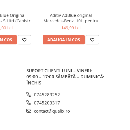
Blue Original
Aditiv AdBlue original
Aditi
- 5 Litri (Canistra
Mercedes-Benz, 10L, pentru
08890810
icurator)
motoarele diesel Euro 6
,00 Lei
149,99 Lei
N COS
ADAUGA IN COS
ADAUG
SUPORT CLIENTI
LUNI – VINERI:
09:00 – 17:00 SÂMBĂTĂ – DUMINICĂ:
ÎNCHIS
0745283252
0745203317
contact@qualix.ro