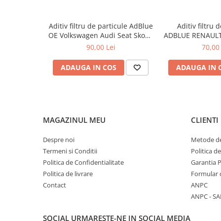
0W12
Utilizare:
0W20
Aditiv filtru de particule AdBlue
Aditiv filtru 
Se diluează cu apă în raport 1:100 și se utilizează în sistemu
OE Volkswagen Audi Seat Skoda
ADBLUE RENAULT
0W30
5L
5 Lit
90,00 Lei
70,00 
0W40
10W40
ADAUGA IN COS
ADAUGA IN 
5W20
5W30
5W40
MAGAZINUL MEU
CLIENTI
Ulei Transmisie
Despre noi
Metode de
Termeni si Conditii
Politica d
Politica de Confidentialitate
Garantia 
Politica de livrare
Formular 
Contact
ANPC
ANPC - SA
SOCIAL
URMARESTE-NE IN SOCIAL MEDIA