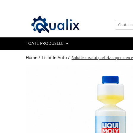
Toate Produsele
Lichide Auto
Adblue
TOATE PRODUSELE
Antigel
Home /
Lichide Auto /
Solutie curatat parbriz super conce
Solutii Parbriz
Lichid frana
Aditivi
Aditivi AdBlue
Aditivi Ulei
Adtitivi combustibil
Soluții de Curățare
Curățare DPF
Becuri Auto