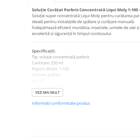
Intretinere Auto
Soluție Curățat Parbriz Concentrată Liqui Moly 1:100 
Chimice Auto
Soluție super concentrată Liqui Moly pentru curățarea parb
Etansanti Auto
ideală pentru instalațiile de spălare și curățare manuală.
Îndepărtează eficient murdăria, insectele, urmele de ulei și s
Lubrifianti Multifunctionali
excelentă și siguranță în timpul condusului.
Solutii curatare componente
mecanice
Spray frane/ambreiaj
Specificații:
Tip: soluție concentrată parbriz
Vaseline si Unsori Auto
Cantitate: 250 ml
Cosmetica Auto
Raport diluție: 1:100
Culoare: galben
Bureti,Lavete,Accesorii
pH: 8.5
Intretinere exterior
Densitate: 0.92 g/cm³
Intretinere interior
VEZI MAI MULT
Jante si Anvelope
Informatii conformitate produs
Avantaje:
Odorizante Auto
Curățare eficientă a murdăriei și insectelor
Îndepărtează uleiul și siliconul
Siguranta Auto
Nu afectează cauciucul, vopseaua sau plasticul
Kituri siguranta
Compatibilă cu geamuri din policarbonat
Fără fosfați, biodegradabilă
Ulei Motor