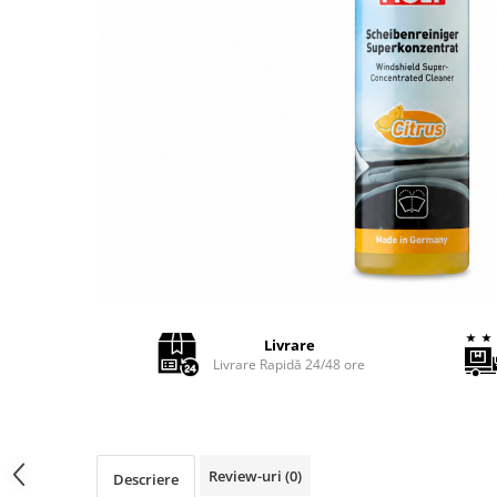
Adaptoare LED
Anulatoare eoare LED
Auxiliare Halogen
Auxiliare LED
Halogen
LED
LED Omologat RAR
Xenon
Echipamente Service
Compresoare portabile
Livrare
Intretinere baterie si sisteme
Livrare Rapidă 24/48 ore
electrice
Truse de Scule
Vopsitorie
Restaurare Faruri
Review-uri
(0)
Descriere