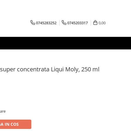
0745283252
0745203317
0,00
z super concentrata Liqui Moly, 250 ml
oare
A IN COS