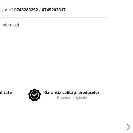
 ajutor?
0745283252
/
0745203317
informatii
litate
Garanția calității produselor
Branduri originale