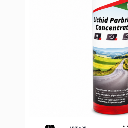
Adaptoare LED
Anulatoare eoare LED
Auxiliare Halogen
Auxiliare LED
Halogen
LED
LED Omologat RAR
Xenon
Echipamente Service
Compresoare portabile
Intretinere baterie si sisteme
electrice
Truse de Scule
Vopsitorie
Restaurare Faruri
LIVRARE