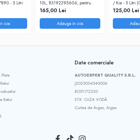
90 - 5 Litri
10L, 83192295606, pentru
/ Kia - 5 Litri 
motoarele diesel Euro 6
Picurator)
165,00 Lei
125,00 Lei
n cos
Adauga in cos
Adau
Date comerciale
 Plata
AUTOEXPERT QUALITY S.R.L.
 Retur
J2025004540006
roduselor
RO51172230
e Retur
STR. CUZA VODĂ
Curtea de Arges, Arges
L