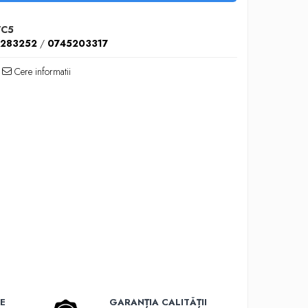
VC5
5283252
/
0745203317
Cere informatii
E
GARANȚIA CALITĂȚII