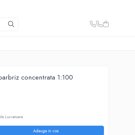
 parbriz concentrata 1:100
ile Lucratoare
Adauga in cos