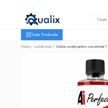
Toate Produsele
Lichide Auto
Adblue
Toate Produsele
Antigel
Home /
Lichide Auto /
Solutie curatat parbriz concentrata 1
Solutii Parbriz
Lichid frana
Aditivi
Aditivi AdBlue
Aditivi Ulei
Adtitivi combustibil
Soluții de Curățare
Curățare DPF
Becuri Auto