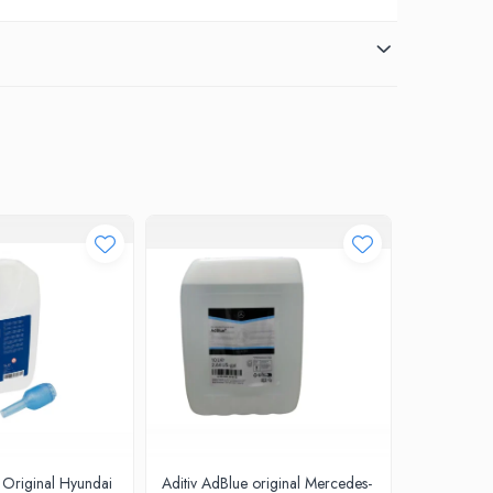
 Original Hyundai
Aditiv AdBlue original Mercedes-
Aditiv Ad