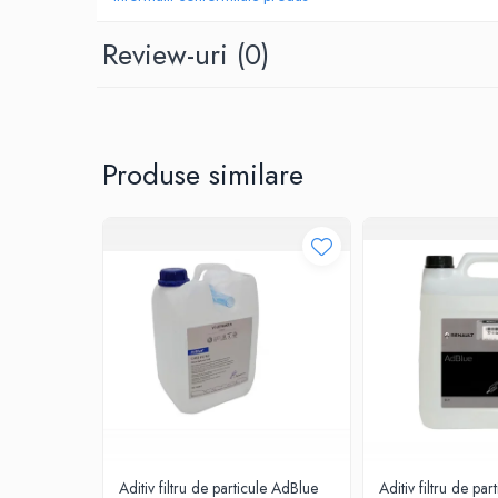
0W20
Review-uri
(0)
Avantaje:
0W30
Curățare eficientă a insectelor și murdăriei
0W40
Consum economic
Ușor de utilizat
10W40
5W20
Produse similare
5W30
5W40
Ulei Transmisie
Aditiv filtru de particule AdBlue
Aditiv filtru de p