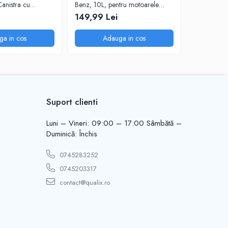
(Canistra cu
Benz, 10L, pentru motoarele
0889081020
diesel Euro 6
149,99 Lei
160,00 
ga in cos
Adauga in cos
A
Suport clienti
Luni – Vineri: 09:00 – 17:00 Sâmbătă –
Duminică: Închis
0745283252
0745203317
contact@qualix.ro