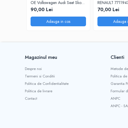
OE Volkswagen Audi Seat Skoda
RENAULT 77119478
5L
90,00 Lei
70,00 Lei
Adauga in cos
Adauga i
Magazinul meu
Clienti
Despre noi
Metode de
Termeni si Conditii
Politica de
Politica de Confidentialitate
Garantia P
Politica de livrare
Formular d
Contact
ANPC
ANPC - SA